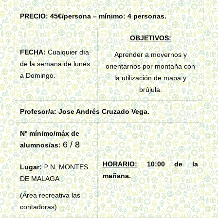
PRECIO: 45€/persona – mínimo: 4 personas.
OBJETIVOS:
FECHA:
Cualquier día
Aprender a movernos y
de la semana de lunes
orientarnos por montaña con
a Domingo.
la utilización de mapa y
brújula.
Profesor/a: Jose Andrés Cruzado Vega.
Nº mínimo/máx de
6 / 8
alumnos/as:
HORARIO:
10:00 de la
P
Lugar:
.N. MONTES
mañana.
DE MALAGA
(Área recreativa las
contadoras)