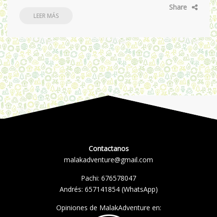
Share
LEER MÁS
Contactanos
malakadventure@gmail.com
Pachi:
676578047
Andrés:
657141854
(WhatsApp)
Opiniones de MalakAdventure en: