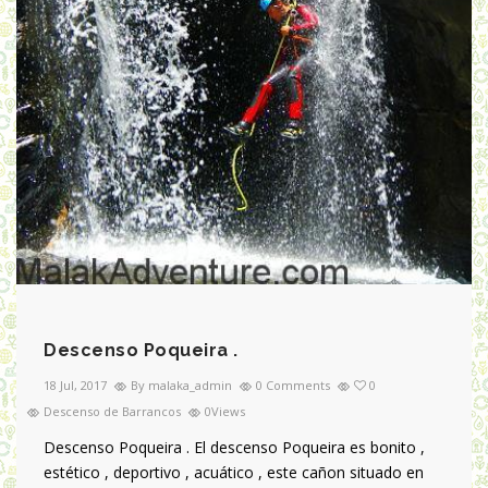
Descenso Poqueira .
18 Jul, 2017
By malaka_admin
0 Comments
0
Descenso de Barrancos
0Views
Descenso Poqueira . El descenso Poqueira es bonito ,
estético , deportivo , acuático , este cañon situado en