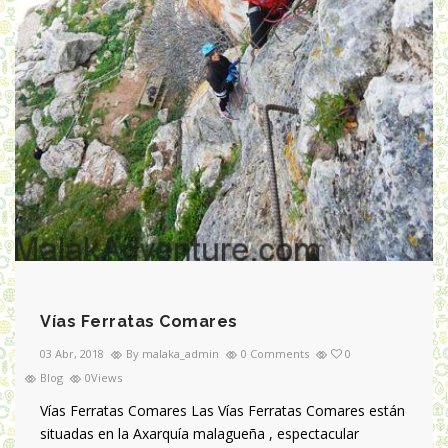
Vías Ferratas Comares
03 Abr, 2018
By malaka_admin
0 Comments
0
Blog
0Views
Vías Ferratas Comares Las Vías Ferratas Comares están
situadas en la Axarquía malagueña , espectacular