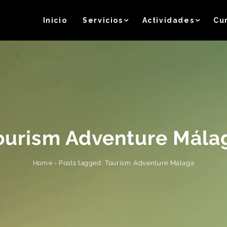
Inicio
Servicios
Actividades
Cu
ourism Adventure Mála
Posts tagged: Tourism Adventure Málaga
-
Home