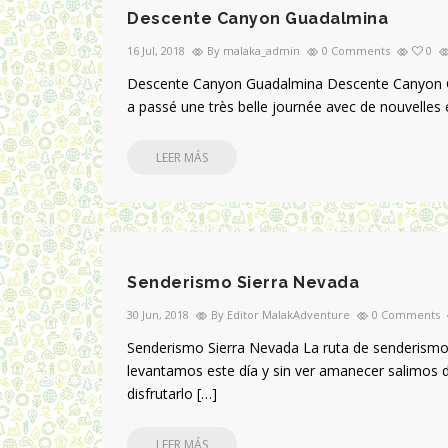
Descente Canyon Guadalmina
16 Jul, 2018
By malaka_admin
0 Comments
0
Descente Canyon Guadalmina Descente Canyon Guad
a passé une très belle journée avec de nouvelle
LEER MÁS
Senderismo Sierra Nevada
30 Jun, 2018
By Editor MalakAdventure
0 Comments
Senderismo Sierra Nevada La ruta de senderismo 
levantamos este día y sin ver amanecer salimos
disfrutarlo […]
LEER MÁS