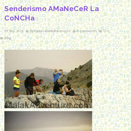
Senderismo AMaNeCeR La
CoNCHa
05 Sep, 2016
By Editor MalakAdventure
0 Comments
0
Blog